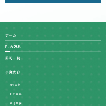
ホーム
PLの強み
許可一覧
事業内容
3PL事業
追熟業務
産地業務