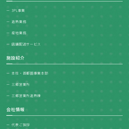
3PL事業
追熟業務
産地業務
店舗配送サービス
施設紹介
本社・首都圏事業本部
三郷営業所
三郷営業所追熟棟
会社情報
代表ご挨拶